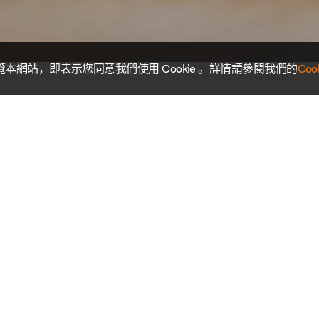
本網站，即表示您同意我們使用 Cookie 。詳情請參閱我們的
Coo
起，部份富衛壽險的產品名稱及保障計劃名稱將變更。是次產品名
條款。你將根據保單條款繼續獲得相關的保障及服務。點撃
此處
查
監管局批准，富衛集團（“富衛”）已收購大都會人壽保險有限公司及
都會人壽因此不再與該等公司有關聯關係，亦不再負責該等公司之活
司已改名為富衛人壽（香港） 有限公司和富衛人壽保險（香港）有