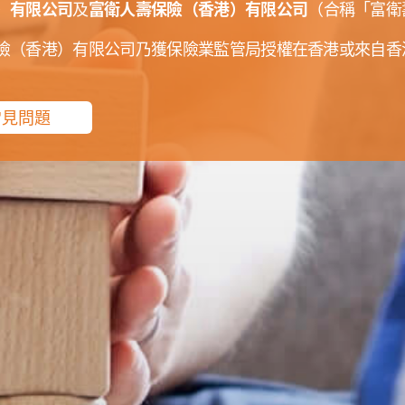
）有限公司
富衛人壽保險（香港）有限公司
及
（合稱「富衛
GO BACK
回到主頁
險（香港）有限公司乃獲保險業監管局授權在香港或來自香
常見問題