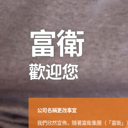
富衛
歡迎您
公司名稱更改事宜
我們欣然宣佈，隨著富衛集團（「富衛」）