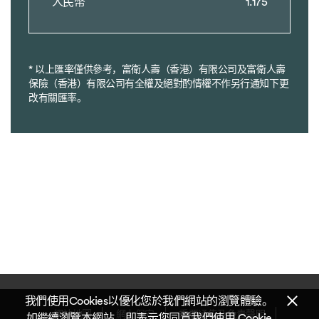
人民幣
1.175
* 以上匯率僅供參考，富衛人壽（香港）有限公司及富衛人壽
保險（香港）有限公司有全權及絕對酌情權不作另行通知下更
改有關匯率。
我們使用Cookies以優化您於我們網站的瀏覽體驗。
網站地圖
網上保安
重要通告及免責聲明
如繼續瀏覽本網站，即表示您同意我們使用 Cookie