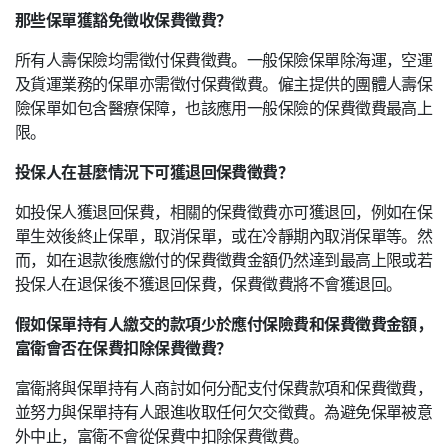
那些保單獲豁免徵收保費徵費？
所有人壽保險均需徵付保費徵費。一般保險保單除海運，空運
及貨運業務的保單亦需徵付保費徵費。僱主提供的團體人壽保
險保單如包含醫療保障，也該應用一般保險的保費徵費最高上
限。
投保人在甚麼情況下可獲退回保費徵費？
如投保人獲退回保費，相關的保費徵費亦可獲退回，例如在保
單生效後終止保單，取消保單，或在冷靜期內取消保單等。然
而，如在退款後應繳付的保費徵費金額仍然達到最高上限或若
投保人在退保後不獲退回保費，保費徵費將不會獲退回。
假如保單持有人繳交的款項少於應付保險費和保費徵費金額，
富衛會否在保費扣除保費徵費？
富衛將與保單持有人商討如何分配支付保費款項和保費徵費，
並努力與保單持有人跟進收取任何欠交徵費。為避免保單被意
外中止，富衛不會從保費中扣除保費徵費。