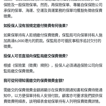
保險及一般保險保單。然而，再保險保單、專屬自保保險公司
承保的保單、海運、空運及貨運業務的保單均獲豁免徵收保費
徵費。
如投保人沒有按規定繳付徵費有何後果？
如果保單持有人拒絕繳付保費徵費，保監局可向保單持有人施
加高達5,000港元的罰款。保監局亦可循民事程序追討欠付的
徵費。
投保人可否直接向保監局繳交保費徵費？
根據《保險業（徵費）規例》，投保人必須通過保險公司向保
監局繳交保費徵費。
我可從何得知需繳交的保費徵費金額？
需繳交的保費徵費金額將顯示在保費到期通知書和保費待徵通
知中，以方便保單持有人安排付款。顧客亦可要求我們提供保
費徵費明細表，該明細表會給保單持有人列明保費徵費詳情。