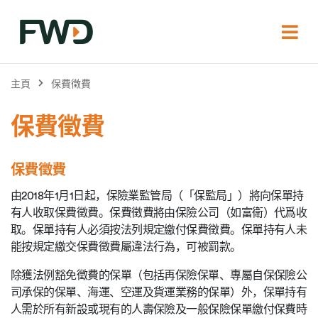
主頁
保費徵費
保費徵費
保費徵費
由2018年1月1日起，保險業監管局（「保監局」）將向保單持
有人收取保費徵費。保費徵費將由保險公司（如富衛）代爲收
取。保單持有人必須按法列規定繳付保費徵費。保單持有人未
能按規定繳交保費徵費屬違法行為，可被罰款。
除獲法例豁免徵費的保單（包括再保險保單、專屬自保保險公
司承保的保單、海運、空運及貨運業務的保單）外，保單持有
人需於所有新設或現有的人壽保險及一般保險保單繳付保費時